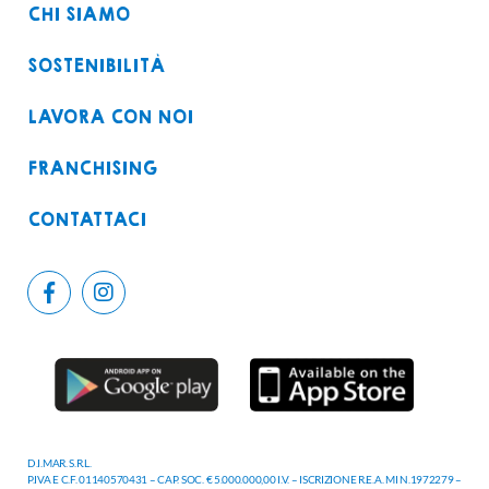
CHI SIAMO
SOSTENIBILITÀ
LAVORA CON NOI
FRANCHISING
CONTATTACI
D.I.MAR. S.R.L.
P.IVA E C.F. 01140570431 – CAP. SOC. € 5.000.000,00 I.V. – ISCRIZIONE R.E.A. MI N.1972279 –