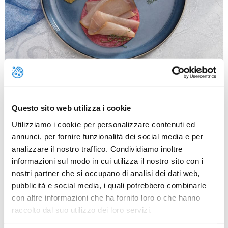
SALMONE NORVEGESE AFFUMICATO SASHIMISbuccia
il sedano rapa, lavalo, taglialo a tocchetti e cuocIlo in
acqua salata in ebollizione per 10 minutI o fino a
Questo sito web utilizza i cookie
quando risulta morbido.Scolalo, lascialo raffreddare e
frullalo con il succo di mezzo limone filtrato, la pasta di
Utilizziamo i cookie per personalizzare contenuti ed
rafano e una presa di sale.Trasferisci il composto in una
annunci, per fornire funzionalità dei social media e per
ciotola, unisci la panna […]
analizzare il nostro traffico. Condividiamo inoltre
informazioni sul modo in cui utilizza il nostro sito con i
Polpette di merluzzo con
nostri partner che si occupano di analisi dei dati web,
crema di carote
pubblicità e social media, i quali potrebbero combinarle
con altre informazioni che ha fornito loro o che hanno
raccolto dal suo utilizzo dei loro servizi.